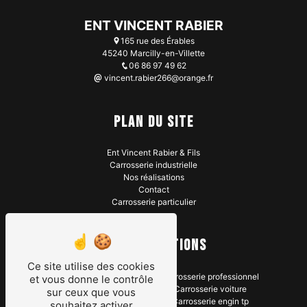
ENT VINCENT RABIER
165 rue des Érables
45240 Marcilly-en-Villette
06 86 97 49 62
vincent.rabier266@orange.fr
Plan du site
Ent Vincent Rabier & Fils
Carrosserie industrielle
Nos réalisations
Contact
Carrosserie particulier
Nos prestations
Ce site utilise des cookies
Carrosserie poids lourds
Carrosserie professionnel
et vous donne le contrôle
Carrosserie industrielle
Carrosserie voiture
sur ceux que vous
Réparation carrosserie
Carrosserie engin tp
souhaitez activer