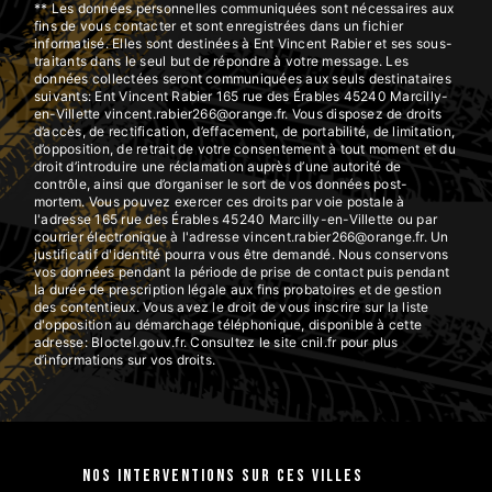
** Les données personnelles communiquées sont nécessaires aux
fins de vous contacter et sont enregistrées dans un fichier
informatisé. Elles sont destinées à Ent Vincent Rabier et ses sous-
traitants dans le seul but de répondre à votre message. Les
données collectées seront communiquées aux seuls destinataires
suivants: Ent Vincent Rabier 165 rue des Érables 45240 Marcilly-
en-Villette vincent.rabier266@orange.fr. Vous disposez de droits
d’accès, de rectification, d’effacement, de portabilité, de limitation,
d’opposition, de retrait de votre consentement à tout moment et du
droit d’introduire une réclamation auprès d’une autorité de
contrôle, ainsi que d’organiser le sort de vos données post-
mortem. Vous pouvez exercer ces droits par voie postale à
l'adresse 165 rue des Érables 45240 Marcilly-en-Villette ou par
courrier électronique à l'adresse vincent.rabier266@orange.fr. Un
justificatif d'identité pourra vous être demandé. Nous conservons
vos données pendant la période de prise de contact puis pendant
la durée de prescription légale aux fins probatoires et de gestion
des contentieux. Vous avez le droit de vous inscrire sur la liste
d'opposition au démarchage téléphonique, disponible à cette
adresse:
Bloctel.gouv.fr
. Consultez le site cnil.fr pour plus
d’informations sur vos droits.
Nos interventions sur ces villes