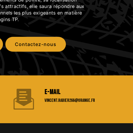
fs attractifs, elle saura répondre aux
nnels les plus exigeants en matière
gins TP.
Contactez-nous
E-mail
vincent.rabier266@orange.fr