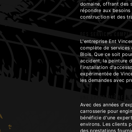
domaine, offrant des 
répondre aux besoins 
construction et des tr
Des services comple
L'entreprise Ent Vinc
complète de services 
Blois. Que ce soit pou
accident, la peinture
l'installation d'access
expérimentée de Vince
les demandes avec pro
Une expertise reco
Avec des années d'exp
carrosserie pour engin
bénéficie d'une expert
environs. Les clients 
des prestations fourni