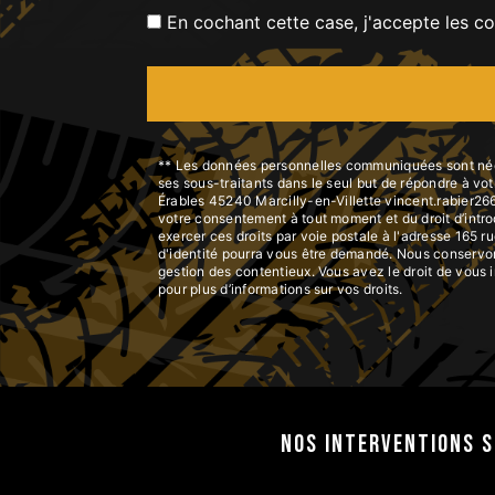
En cochant cette case, j'accepte les co
** Les données personnelles communiquées sont nécess
ses sous-traitants dans le seul but de répondre à v
Érables 45240 Marcilly-en-Villette vincent.rabier266@o
votre consentement à tout moment et du droit d’intro
exercer ces droits par voie postale à l'adresse 165 r
d'identité pourra vous être demandé. Nous conservons
gestion des contentieux. Vous avez le droit de vous 
pour plus d’informations sur vos droits.
Nos interventions s