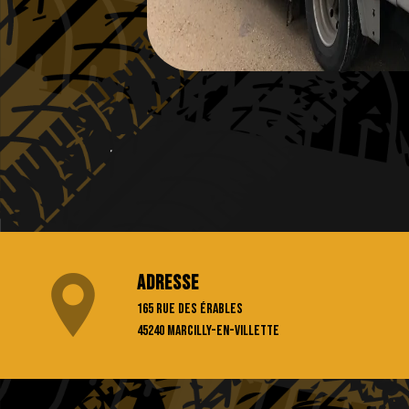
Adresse
165 rue des Érables
45240 Marcilly-en-Villette