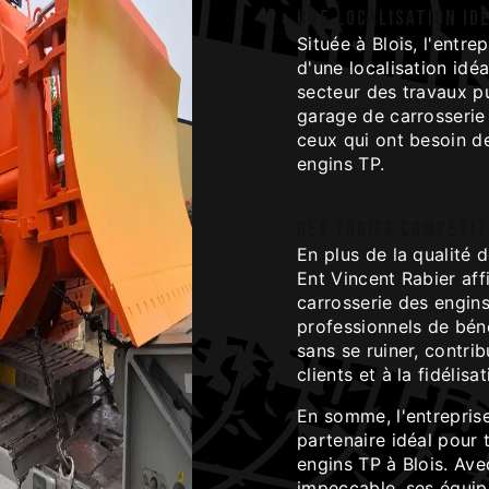
Une localisation idé
Située à Blois, l'entre
d'une localisation idé
secteur des travaux pu
garage de carrosserie 
ceux qui ont besoin de
engins TP.
Des tarifs compétit
En plus de la qualité 
Ent Vincent Rabier aff
carrosserie des engin
professionnels de béné
sans se ruiner, contrib
clients et à la fidélisa
En somme, l'entreprise
partenaire idéal pour 
engins TP à Blois. Ave
impeccable, ses équip