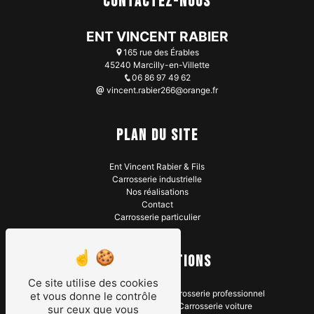
Contactez-nous
ENT VINCENT RABIER
165 rue des Érables
45240 Marcilly-en-Villette
06 86 97 49 62
vincent.rabier266@orange.fr
Plan du site
Ent Vincent Rabier & Fils
Carrosserie industrielle
Nos réalisations
Contact
Carrosserie particulier
Nos prestations
Ce site utilise des cookies
Carrosserie poids lourds
Carrosserie professionnel
et vous donne le contrôle
Carrosserie industrielle
Carrosserie voiture
sur ceux que vous