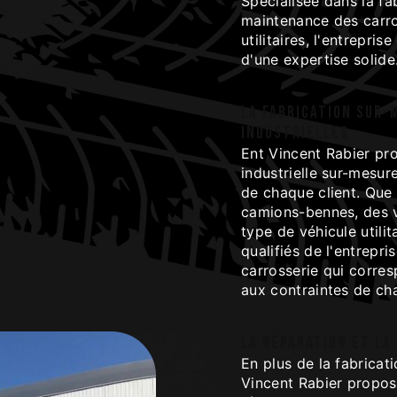
Spécialisée dans la fab
maintenance des carro
utilitaires, l'entrepri
d'une expertise solide
La fabrication sur-
industrielles
Ent Vincent Rabier pr
industrielle sur-mesur
de chaque client. Que
camions-bennes, des vé
type de véhicule utilit
qualifiés de l'entrepri
carrosserie qui corre
aux contraintes de ch
La réparation et la
En plus de la fabricat
Vincent Rabier propos