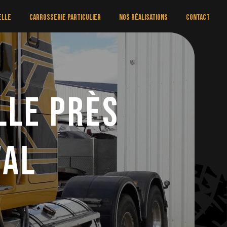
elle
Carrosserie particulier
Nos réalisations
Contact
lle près
Val