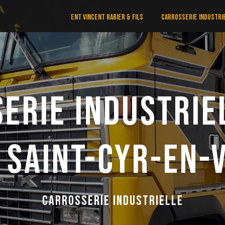
Ent Vincent Rabier & Fils
Carrosserie industri
erie industrie
 Saint-Cyr-en-
Carrosserie industrielle