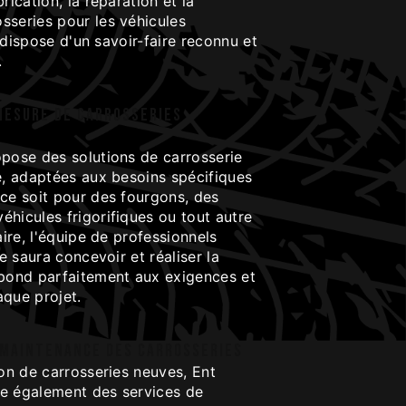
rication, la réparation et la
sseries pour les véhicules
se dispose d'un savoir-faire reconnu et
.
mesure de carrosseries
opose des solutions de carrosserie
e, adaptées aux besoins spécifiques
 ce soit pour des fourgons, des
hicules frigorifiques ou tout autre
aire, l'équipe de professionnels
se saura concevoir et réaliser la
spond parfaitement aux exigences et
aque projet.
 maintenance des carrosseries
ion de carrosseries neuves, Ent
e également des services de