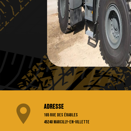
Adresse
165 rue des Érables
45240 Marcilly-en-Villette