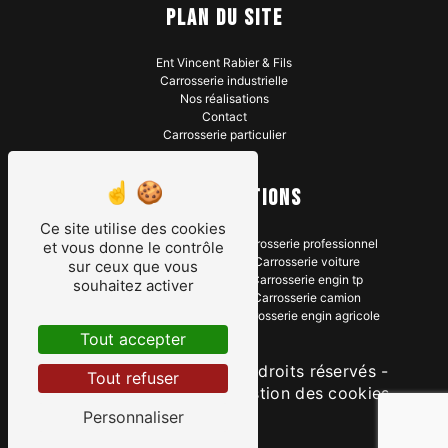
Plan du site
Ent Vincent Rabier & Fils
Carrosserie industrielle
Nos réalisations
Contact
Carrosserie particulier
Nos prestations
Ce site utilise des cookies
Carrosserie poids lourds
Carrosserie professionnel
et vous donne le contrôle
Carrosserie industrielle
Carrosserie voiture
sur ceux que vous
Réparation carrosserie
Carrosserie engin tp
souhaitez activer
Carrosserie tracteur
Carrosserie camion
Carrosserie
Carrosserie engin agricole
Tout accepter
©
Vistalid
- 2026 - Tous droits réservés -
Tout refuser
Mentions légales
-
Gestion des cookies
Personnaliser